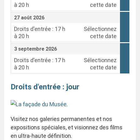
à 20 h
cette date
,
,
27 août 2026
Droits d'entrée : 17 h
Sélectionnez
à 20 h
cette date
,
,
3 septembre 2026
Droits d'entrée : 17 h
Sélectionnez
à 20 h
cette date
,
Droits d'entrée : jour
Visitez nos galeries permanentes et nos
expositions spéciales, et visionnez des films
en ultra-haute définition.