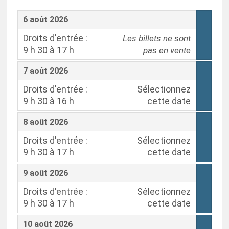
,
6 août 2026
Droits d'entrée :
Les billets ne sont
9 h 30 à 17 h
pas en vente
,
,
7 août 2026
Droits d'entrée :
Sélectionnez
9 h 30 à 16 h
cette date
,
,
8 août 2026
Droits d'entrée :
Sélectionnez
9 h 30 à 17 h
cette date
,
,
9 août 2026
Droits d'entrée :
Sélectionnez
9 h 30 à 17 h
cette date
,
,
10 août 2026