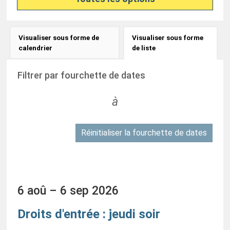
Modifier
Visualiser sous forme de
Visualiser sous forme
l'affichage
calendrier
de liste
des
Affichage
Filtrer par fourchette de dates
articles
en
à
mode
liste
Réinitialiser la fourchette de dates
6 aoû – 6 sep 2026
Droits d'entrée : jeudi soir