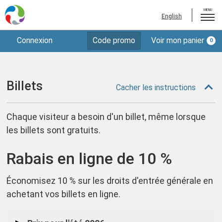
MENU
English
Saisir
Connexion
Code promo
Voir mon panier
0
Billets
Compte
le
code
Adhésions
promo
Dons
Billets
Cacher les instructions
Chèques-cadeaux
Chaque visiteur a besoin d'un billet, même lorsque
Planifiez votre visite
les billets sont gratuits.
Déconnexion
Rabais en ligne de 10 %
Économisez 10 % sur les droits d'entrée générale en
achetant vos billets en ligne.